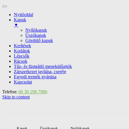
Nyitóoldal
Kapuk
▼
Nyílókapuk
Úszókapuk
Gördülő kapuk
Kerítések
Korlátok
Lépcsők
Rácsok
Tűz- és füstgátló menekülőajtók
Zárszerkezet javítása, cseréje
Egyedi termék gyártása
Kapcsolat
Telefon:
06 30 298 7980
Skip to content
Kapuk
Úszókapuk
Nyílókapuk