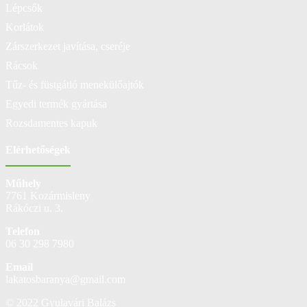
Lépcsők
Korlátok
Zárszerkezet javítása, cseréje
Rácsok
Tűz- és füstgátló menekülőajtók
Egyedi termék gyártása
Rozsdamentes kapuk
Elérhetőségek
Műhely
7761 Kozármisleny
Rákóczi u. 3.
Telefon
06 30 298 7980
Email
lakatosbaranya@gmail.com
© 2022 Gyulavári Balázs